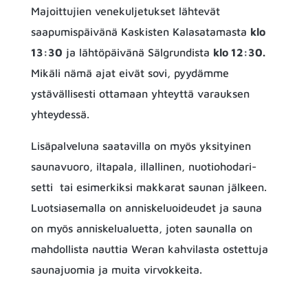
Majoittujien v
enekuljetukset lähtevät 
saapumispäivänä Kaskisten Kalasatamasta 
klo 
13:30
 ja lähtöpäivänä Sälgrundista 
klo 12:30. 
Mikäli nämä ajat eivät sovi, pyydämme 
ystävällisesti ottamaan yhteyttä varauksen 
yhteydessä.
Lisäpalveluna saatavilla on myös yksityinen
saunavuoro, iltapala, illallinen, nuotiohodari-
setti tai esimerkiksi makkarat saunan jälkeen.
Luotsiasemalla on anniskeluoideudet ja sauna
on myös anniskelualuetta, joten saunalla on
mahdollista nauttia Weran kahvilasta ostettuja
saunajuomia ja muita virvokkeita.