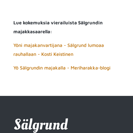
Lue kokemuksia vierailuista Sälgrundin
majakkasaarella:
Yöni majakanvartijana - Sälgrund lumoaa
rauhallaan - Kosti Keistinen
Yö Sälgrundin majakalla - Meriharakka-blogi