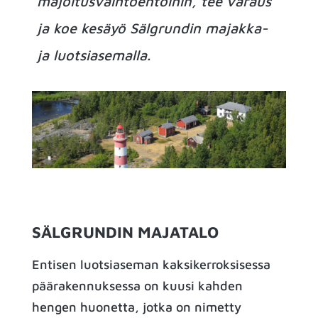
majoitusvaihtoehtoihin, tee varaus
ja koe kesäyö Sälgrundin majakka-
ja luotsiasemalla.
SÄLGRUNDIN MAJATALO
Entisen luotsiaseman kaksikerroksisessa
päärakennuksessa on kuusi kahden
hengen huonetta, jotka on nimetty