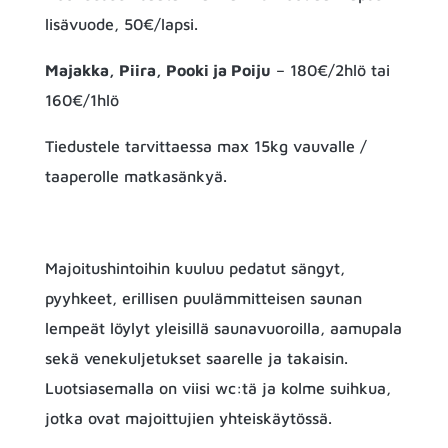
lisävuode, 50€/lapsi.
Majakka, Piira, Pooki ja Poiju
– 180€/2hlö tai
160€/1hlö
Tiedustele tarvittaessa max 15kg vauvalle /
taaperolle matkasänkyä.
Majoitushintoihin kuuluu pedatut sängyt,
pyyhkeet, erillisen puulämmitteisen saunan
lempeät löylyt yleisillä saunavuoroilla,
aamupala
sekä venekuljetukset saarelle ja takaisin.
Luotsiasemalla on viisi wc:tä ja kolme suihkua,
jotka ovat majoittujien yhteiskäytössä.