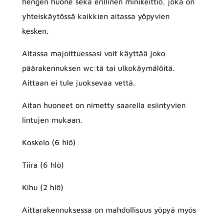
hengen huone sekä erillinen minikeittiö, joka on
yhteiskäytössä kaikkien aitassa yöpyvien
kesken.
Aitassa majoittuessasi voit käyttää joko
päärakennuksen wc:tä tai ulkokäymälöitä.
Aittaan ei tule juoksevaa vettä.
Aitan huoneet on nimetty saarella esiintyvien
lintujen mukaan.
Koskelo (6 hlö)
Tiira (6 hlö)
Kihu (2 hlö)
Aittarakennuksessa on mahdollisuus yöpyä myös