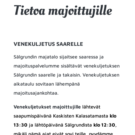
Tietoa majoittujille
VENEKULJETUS SAARELLE
Sälgrundin majatalo sijaitsee saaressa ja
majoituspalvelumme sisältävät
venekuljetuksen
Sälgrundin saarelle ja takaisin. Venekuljetuksen
aikataulu sovitaan lähempänä
majoitusajankohtaa.
Venekuljetukset majoittujille
lähtevät 
saapumispäivänä Kaskisten Kalasatamasta 
klo 
13:30
 ja lähtöpäivänä Sälgrundista 
klo 12:30,
mikäli nämä ajat eivät sovi teille, pyydämme 